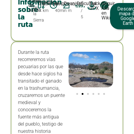
Información
Distancia:
Tiempo:
Desnivel:
Dificultad:
Track
Seguir
8,7
2h
240
2
de
sobre
de
GPX
ruta
Descarg
salida:
km
40min
m
/
en
mapa 
la
la
5
Wikiloc
Googl
Sierra
ruta
Earth
Durante la ruta
recorreremos vías
pecuarias por las que
desde hace siglos ha
transitado el ganado
en la trashumancia,
cruzaremos un puente
medieval y
conoceremos la
fuente más antigua
del pueblo, testigo de
nuestra historia