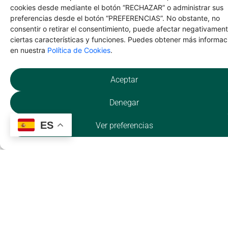
DÓNDE
cookies desde mediante el botón “RECHAZAR” o administrar sus
COMER
preferencias desde el botón “PREFERENCIAS”. No obstante, no
consentir o retirar el consentimiento, puede afectar negativamen
Bar Los Ángeles
ciertas características y funciones. Puedes obtener más informac
en nuestra
Política de Cookies
.
Aceptar
Denegar
ES
Ver preferencias
QUÉ
HACER
Talleres de grabado en
textil y cerámica
manual, con la
naturaleza como
referente