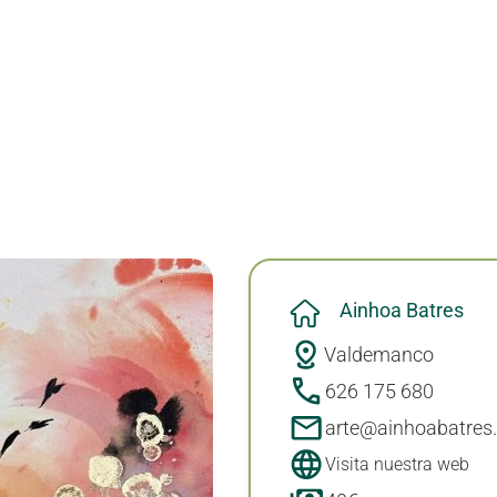
Ainhoa Batres
Valdemanco
626 175 680
arte@ainhoabatres
Visita nuestra web