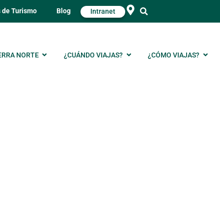
s de Turismo
Blog
Intranet
ERRA NORTE
¿CUÁNDO VIAJAS?
¿CÓMO VIAJAS?
ntura para grupos