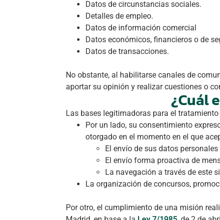
Datos de circunstancias sociales.
Detalles de empleo.
Datos de información comercial
Datos económicos, financieros o de s
Datos de transacciones.
No obstante, al habilitarse canales de comuni
aportar su opinión y realizar cuestiones o c
¿Cuál e
Las bases legitimadoras para el tratamiento
Por un lado, su consentimiento expreso
otorgado en el momento en el que acep
El envío de sus datos personales 
El envío forma proactiva de mens
La navegación a través de este s
La organización de concursos, promoci
Por otro, el cumplimiento de una misión reali
Madrid, en base a la
Ley 7/1985
, de 2 de abr