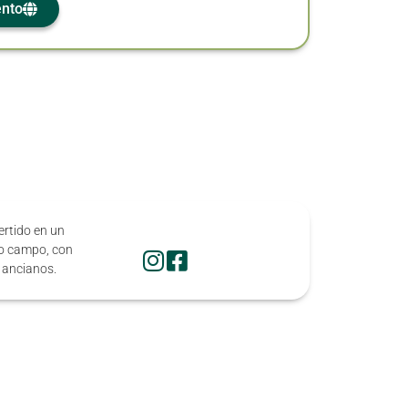
ento
ertido en un
no campo, con
 ancianos.