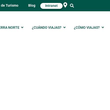
s de Turismo
Blog
Intranet
ERRA NORTE
¿CUÁNDO VIAJAS?
¿CÓMO VIAJAS?
El Guadarnés