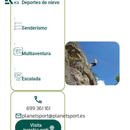
Deportes de nieve
,
Senderismo
,
Multiaventura
,
Escalada
699 361 161
planetsport@planetsport.es
Visita
nuestra web