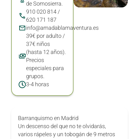
de Somosierra.
910 020 814 /
620 171 187
info@amadablamaventura.es
39€ por adulto /
37€ niños
(hasta 12 años).
Precios
especiales para
grupos.
3-4 horas
Barranquismo en Madrid
Un descenso del que no te olvidarás,
varios rápeles y un tobogán de 9 metros