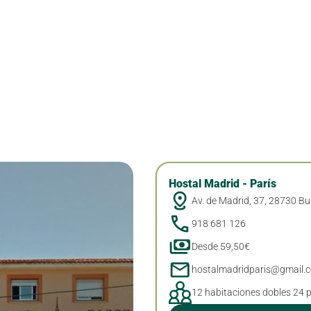
Hostal Madrid - París
Av. de Madrid, 37, 28730 Bu
918 681 126
Desde 59,50€
hostalmadridparis@gmail.
12 habitaciones dobles 24 