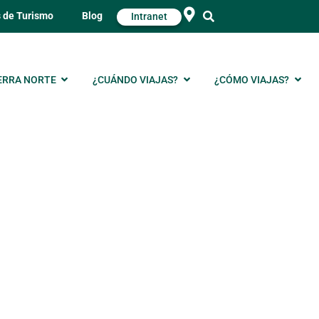
s de Turismo
Blog
Intranet
ERRA NORTE
¿CUÁNDO VIAJAS?
¿CÓMO VIAJAS?
d – París