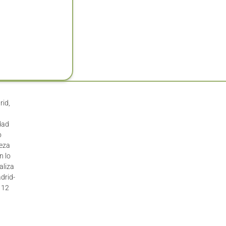
rid,
dad
o
leza
n lo
aliza
drid-
n 12