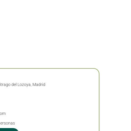
itrago del Lozoya, Madrid
com
personas