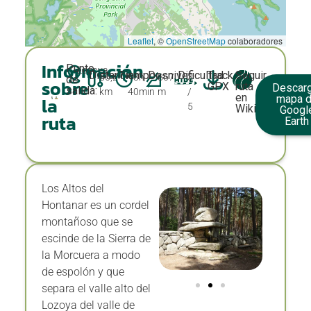
Leaflet
, ©
OpenStreetMap
colaboradores
Información
Punto
Lozoya
Distancia:
Tiempo:
Desnivel:
Dificultad:
Track
Seguir
56,2
13h
867
3
de
sobre
GPX
ruta
Descarg
salida:
km
40min
m
/
en
mapa 
la
5
Wikiloc
Googl
ruta
Earth
Los Altos del
Hontanar es un cordel
montañoso que se
escinde de la Sierra de
la Morcuera a modo
de espolón y que
separa el valle alto del
Lozoya del valle de