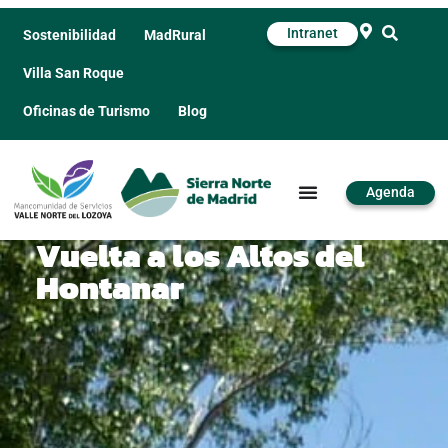
Intranet
Sostenibilidad
MadRural
Villa San Roque
Oficinas de Turismo
Blog
Agenda
Vuelta a los Altos del
Hontanar