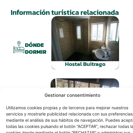
Información turística relacionada
H
DÓNDE
DORMIR
Hostal Buitrago
La
Gestionar consentimiento
DÓNDE
Utilizamos cookies propias y de terceros para mejorar nuestros
COMER
servicios y mostrarle publicidad relacionada con sus preferencias
mediante el análisis de sus hábitos de navegación. Puedes acept
Bar Sazon Barines
todas las cookies pulsando el botón “ACEPTAR”, rechazar todas l
cookies desde mediante el botón “RECHAZAR” o administrar sus