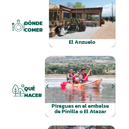
DÓNDE
COMER
El Anzuelo
El
QUÉ
HACER
Piraguas en el embalse
de Pinilla o El Atazar