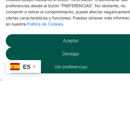
preferencias desde el botón “PREFERENCIAS”. No obstante, no
consentir o retirar el consentimiento, puede afectar negativamen
ciertas características y funciones. Puedes obtener más informac
mi
en nuestra
Política de Cookies
.
QUÉ
Aceptar
HACER
Denegar
Taller de arqueología en
Buitrago del Lozoya
ES
Ver preferencias
NATURALEZA
Dehesa Bonita de
Somosierra