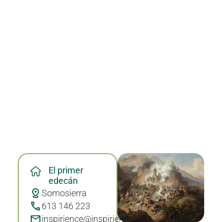
El primer
edecán
Somosierra
613 146 223
inspirience@inspirience.es