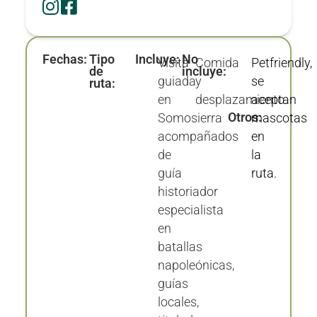
Fechas:
Tipo
Incluye:
No
Visita
Comida
Petfriendly,
de
incluye:
guiada
y
se
ruta:
en
desplazamiento.
aceptan
Otros:
Somosierra
mascotas
acompañados
en
de
la
guía
ruta.
historiador
especialista
en
batallas
napoleónicas,
guías
locales,