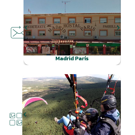
DÓNDE
COMER
Madrid París
QUÉ
HACER