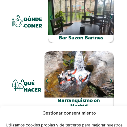
DÓNDE
COMER
Bar Sazon Barines
Ra
QUÉ
HACER
Barranquismo en
Madrid
Gestionar consentimiento
Utilizamos cookies propias y de terceros para mejorar nuestros