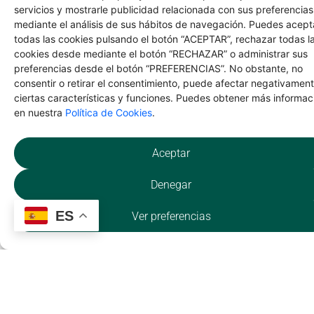
Cho
servicios y mostrarle publicidad relacionada con sus preferencias
mediante el análisis de sus hábitos de navegación. Puedes acept
todas las cookies pulsando el botón “ACEPTAR”, rechazar todas l
cookies desde mediante el botón “RECHAZAR” o administrar sus
NATURALEZA
preferencias desde el botón “PREFERENCIAS”. No obstante, no
consentir o retirar el consentimiento, puede afectar negativamen
Riosequillo
ciertas características y funciones. Puedes obtener más informac
en nuestra
Política de Cookies
.
Aceptar
I
Denegar
ES
Ver preferencias
CULTURA
Mural de Madarcos –
Virginia Bersabé