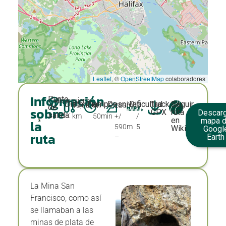
Leaflet
, ©
OpenStreetMap
colaboradores
Información
Punto
Somosierra
Distancia:
Tiempo:
Desnivel:
Dificultad:
Track
Seguir
13,58
3h
285m
3
de
sobre
GPX
ruta
Descarg
salida:
km
50min
+/
/
en
mapa 
la
590m
5
Wikiloc
Googl
ruta
Earth
–
La Mina San
Francisco, como así
se llamaban a las
minas de plata de