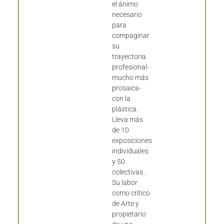
el ánimo
necesario
para
compaginar
su
trayectoria
profesional-
mucho más
prosaica-
con la
plástica.
Lleva más
de 10
exposiciones
individuales
y 50
colectivas .
Su labor
como crítico
de Arte y
propietario