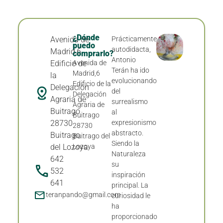
¿Dónde
Avenida de
Prácticamente
puedo
autodidacta,
Madrid,6
comprarlo?
Antonio
Edificio de
Avenida de
Terán ha ido
Madrid,6
la
evolucionando
Edificio de la
Delegación
del
Delegación
Agraria de
surrealismo
Agraria de
Buitrago
al
Buitrago
28730
expresionismo
28730
abstracto.
Buitrago
Buitrago del
Siendo la
del Lozoya
Lozoya
Naturaleza
642
su
532
inspiración
641
principal. La
teranpando@gmail.com
curiosidad le
ha
proporcionado