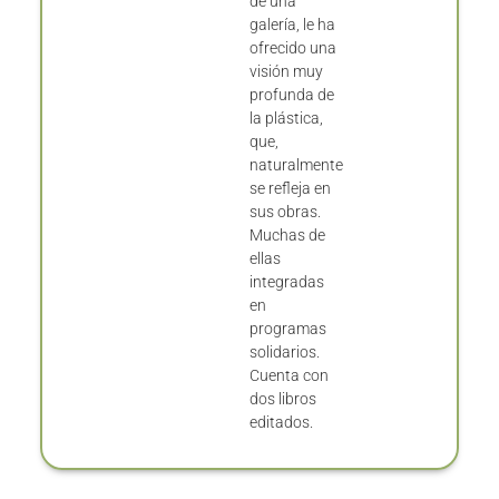
de una
galería, le ha
ofrecido una
visión muy
profunda de
la plástica,
que,
naturalmente
se refleja en
sus obras.
Muchas de
ellas
integradas
en
programas
solidarios.
Cuenta con
dos libros
editados.