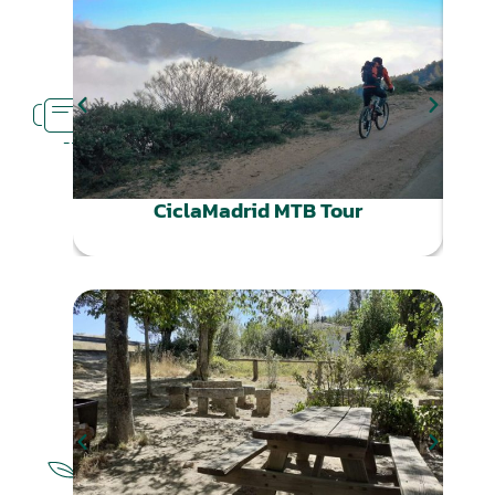
RUTAS
CERCA
CiclaMadrid MTB Tour
R
NATURALEZA