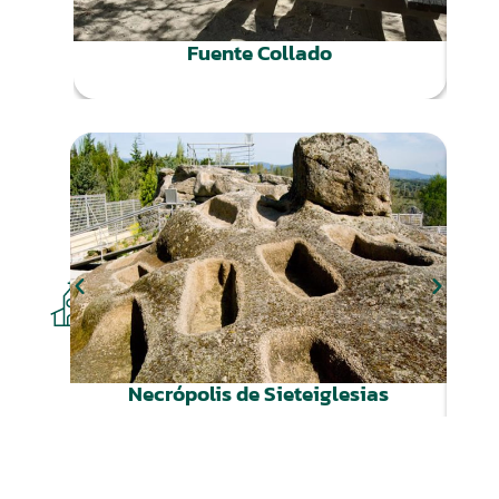
Fuente Collado
De
CULTURA
Necrópolis de Sieteiglesias