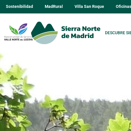
Sostenibilidad
MadRural
Villa San Roque
Oficina
DESCUBRE SI
Educación am
de Madrid