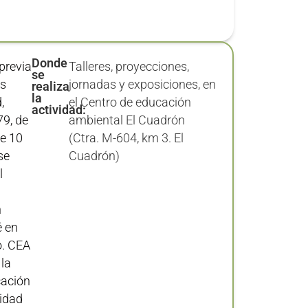
Donde
previa
Talleres, proyecciones,
se
as
jornadas y exposiciones, en
realiza
la
,
el Centro de educación
actividad:
79, de
ambiental El Cuadrón
de 10
(Ctra. M-604, km 3. El
Cuadrón)
l
n
é en
EA
la
cación
idad