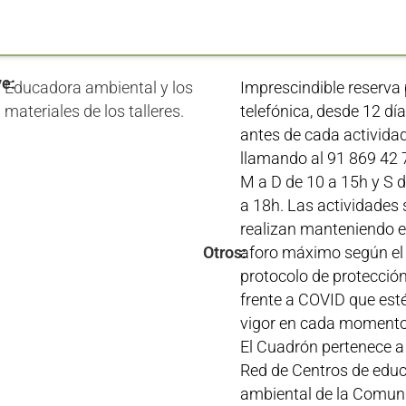
ye:
Educadora ambiental y los
Imprescindible reserva 
materiales de los talleres.
telefónica, desde 12 dí
antes de cada actividad
llamando al 91 869 42 
M a D de 10 a 15h y S 
a 18h. Las actividades se
realizan manteniendo e
Otros:
aforo máximo según el
protocolo de protecció
frente a COVID que est
vigor en cada momento. C
El Cuadrón pertenece a 
Red de Centros de edu
ambiental de la Comun