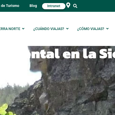
s de Turismo
Blog
Intranet
ERRA NORTE
¿CUÁNDO VIAJAS?
¿CÓMO VIAJAS?
biental en la Si