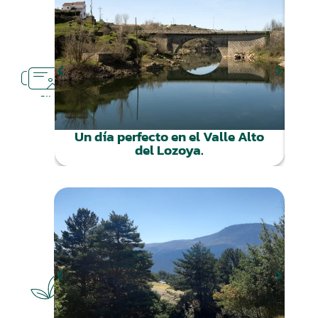
RUTAS
CERCA
Un día perfecto en el Valle Alto
Ca
del Lozoya.
NATURALEZA