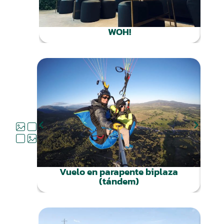
WOH!
QUÉ
HACER
Vuelo en parapente biplaza
V
(tándem)