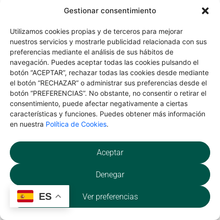
obsequiados con un
emocional, el estrés y
no nos damos el
Gestionar consentimiento
tarrito de miel de 250gr.
la ansiedad disminuyen,
permiso de “sentirlas”.
Por otro lado la
con el trabajo
Utilizamos cookies propias y de terceros para mejorar
Saber más
energético se produce
conexión a nivel
nuestros servicios y mostrarle publicidad relacionada con sus
espiritual normalmente
una armonización a
preferencias mediante el análisis de sus hábitos de
está poco desarrollada,
nivel cuerpo, mente y
navegación. Puedes aceptar todas las cookies pulsando el
no somos conscientes
espíritu.
botón “ACEPTAR”, rechazar todas las cookies desde mediante
de esta parte de
el botón “RECHAZAR” o administrar sus preferencias desde el
nuestro ser.
botón “PREFERENCIAS”. No obstante, no consentir o retirar el
consentimiento, puede afectar negativamente a ciertas
Masajes con
Visitas guiadas al
características y funciones. Puedes obtener más información
aceites esenciales
Conjunto
en nuestra
Política de Cookies
.
Histórico de
Buitrago del
El masaje es una ayuda
Lozoya
natural para mejorar tu
Aceptar
bienestar físico y
Visita guiada por los
emocional.
Saber más
Denegar
monumentos y
-Masajes deportivos,
edificios más
faciales, orientales,
representativos del
ES
Ver preferencias
Saber más
reflexología podal,
municipio de Buitrago
aromaterapia,
del Lozoya, donde