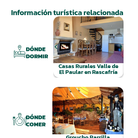
Información turística relacionada
Tu
DÓNDE
DORMIR
Casas Rurales Valle de
El Paular en Rascafría
DÓNDE
COMER
Groucho Parrilla