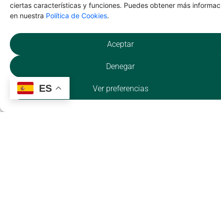
Las Presillas
ciertas características y funciones. Puedes obtener más informac
en nuestra
Política de Cookies
.
Igl
Aceptar
Denegar
CULTURA
ES
Ver preferencias
Iglesia de San Mamés
Queremos un turismo
sostenible
Ayúdanos a plantar el BOSQUE CARPETANIA y compensar
tu HUELLA DE CARBONO