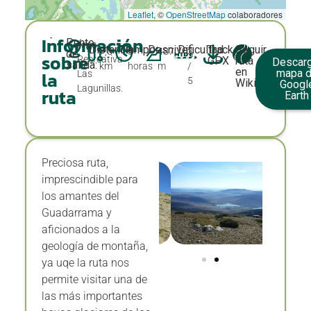
Leaflet
, ©
OpenStreetMap
colaboradores
Información
Punto
Área
Distancia:
Tiempo:
Desnivel:
Dificultad:
Track
Seguir
7,5
3
487
3
de
sobre
Recreativa
GPX
ruta
Descarg
salida:
km
horas
m
/
en
mapa 
la
Las
5
Wikiloc
Googl
Lagunillas.
ruta
Earth
Preciosa ruta,
imprescindible para
los amantes del
Guadarrama y
aficionados a la
geología de montaña,
ya uqe la ruta nos
permite visitar una de
las más importantes
hoyas glaciares de los