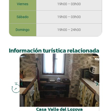
Viernes
19h00 – 03h00
Sábado
19h00 – 03h00
Domingo
19h00 – 24h00
Información turística relacionada
DÓNDE
DORMIR
Casa Valle del Lozoya
A