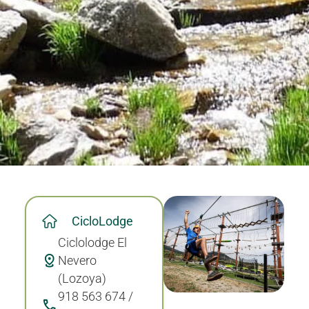
CicloLodge
Ciclolodge El
Nevero
(Lozoya)
918 563 674 /