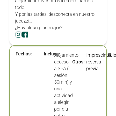
alojamiento. Nosotros lo coordinamos
todo.
Y por las tardes, desconecta en nuestro
jacuzzi…
¿Hay algún plan mejor?
Fechas:
Incluye:
Alojamiento,
Imprescindibl
Otros:
acceso
reserva
a SPA (1
previa.
sesión
50min) y
una
actividad
a elegir
por día
entre: