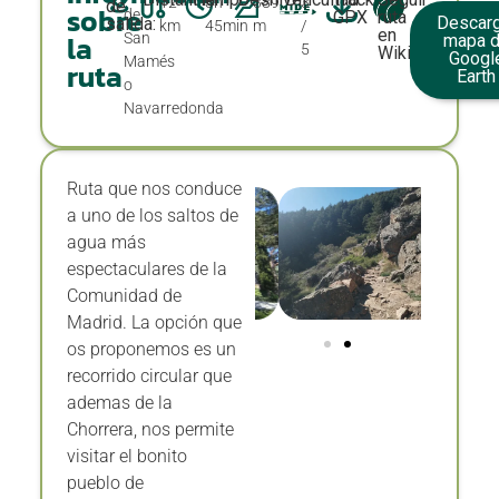
sobre
de
GPX
ruta
Descarg
salida:
km
45min
m
/
en
la
San
mapa 
5
Wikiloc
Googl
Mamés
ruta
Earth
o
Navarredonda
Ruta que nos conduce
a uno de los saltos de
agua más
espectaculares de la
Comunidad de
Madrid. La opción que
os proponemos es un
recorrido circular que
ademas de la
Chorrera, nos permite
visitar el bonito
pueblo de