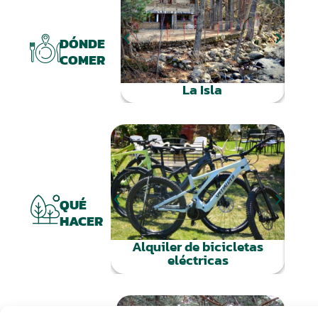
DÓNDE
COMER
La Isla
Al
QUÉ
HACER
Alquiler de bicicletas
eléctricas
Gestionar consentimiento