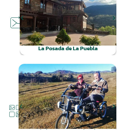
DÓNDE
COMER
La Posada de La Puebla
QUÉ
HACER