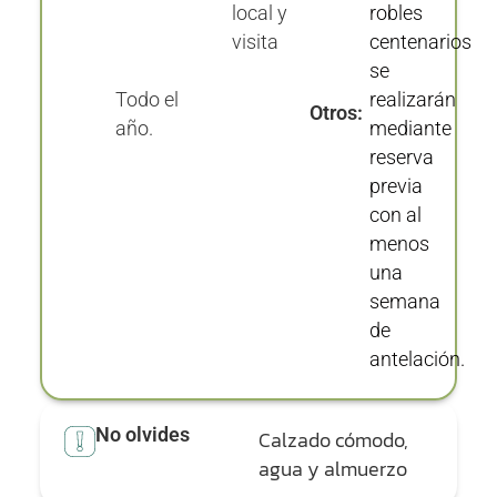
local y
robles
visita
centenarios
se
Todo el
realizarán
Otros:
año.
mediante
reserva
previa
con al
menos
una
semana
de
antelación.
No olvides
Calzado cómodo,
agua y almuerzo