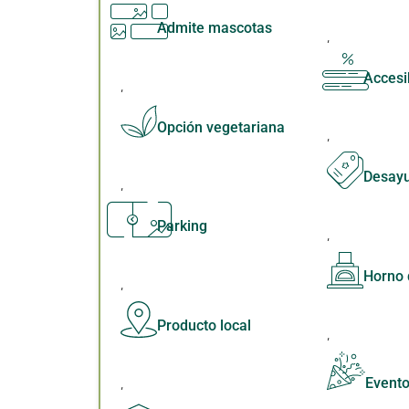
Admite mascotas
,
Accesi
,
Opción vegetariana
,
Desay
,
Parking
,
Horno 
,
Producto local
,
,
Event