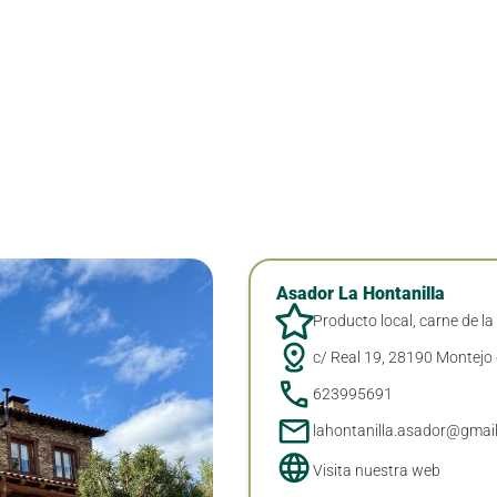
Asador La Hontanilla
Producto local, carne de la
c/ Real 19, 28190 Montejo d
623995691
lahontanilla.asador@gmai
Visita nuestra web