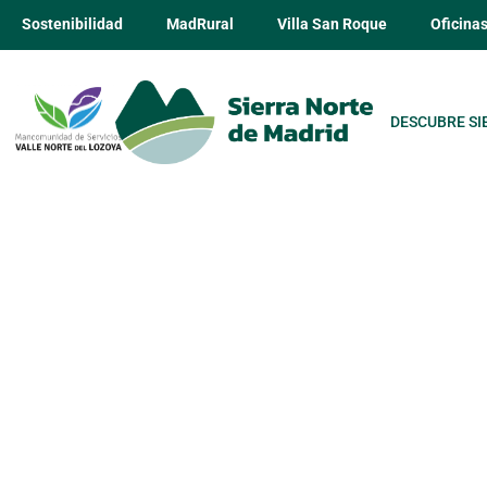
Sostenibilidad
MadRural
Villa San Roque
Oficina
DESCUBRE SI
Asador La H