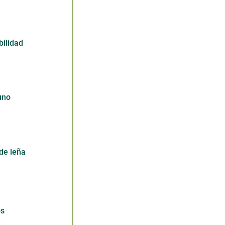
bilidad
uno
de leña
os