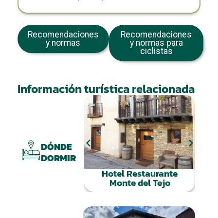
Recomendaciones
Recomendaciones
y normas
y normas para
ciclistas
Información turística relacionada
Ca
DÓNDE
DORMIR
Hotel Restaurante
Monte del Tejo