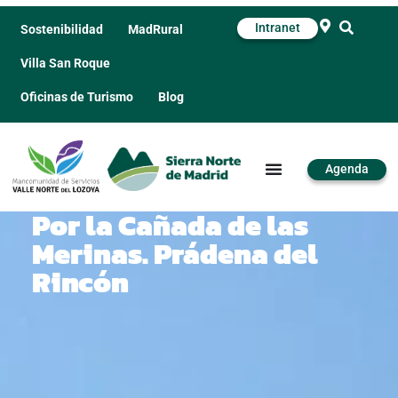
Intranet
Sostenibilidad
MadRural
Villa San Roque
Oficinas de Turismo
Blog
Agenda
Por la Cañada de las
Merinas. Prádena del
Rincón