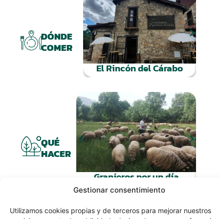
DÓNDE
COMER
El Rincón del Cárabo
Vi
QUÉ
HACER
Granjeros por un día
Gestionar consentimiento
Utilizamos cookies propias y de terceros para mejorar nuestros
Pu
servicios y mostrarle publicidad relacionada con sus preferencias