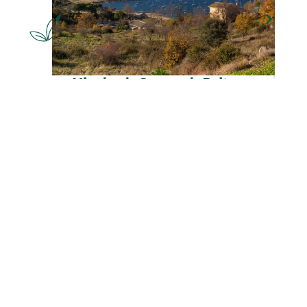
NATURALEZA
Mirador de Cervera de Buitrago
CULTURA
El Berrueco – Tinoco