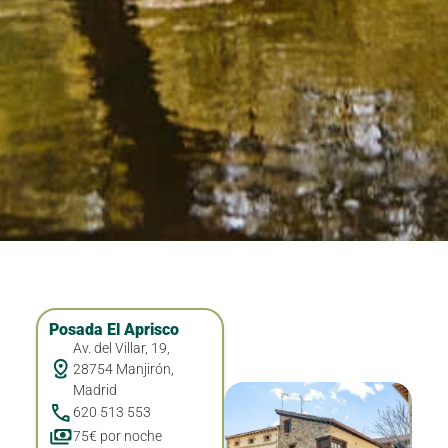
Posada El Aprisco
Av. del Villar, 19,
28754 Manjirón,
Madrid
620 513 553
75€ por noche