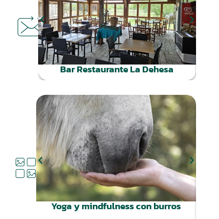
DÓNDE
COMER
Bar Restaurante La Dehesa
QUÉ
HACER
Yoga y mindfulness con burros