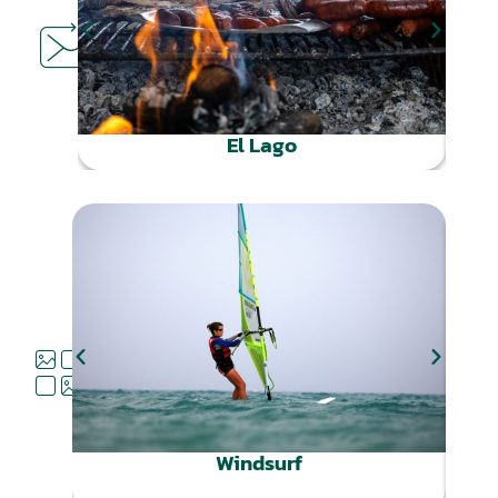
DÓNDE
COMER
El Lago
QUÉ
HACER
Windsurf