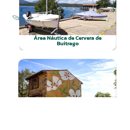
NATURALEZA
Área Náutica de Cervera de
Buitrago
CULTURA
Mural de Berzosa del Lozoya –