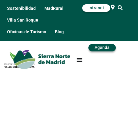
Intranet
Sostenibilidad
MadRural
Villa San Roque
Oficinas de Turismo
Blog
Agenda
Mural de Mangirón –
Pablo Zabala