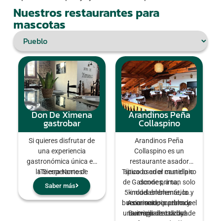
Nuestros restaurantes para
mascotas
Don De Ximena
Arandinos Peña
gastrobar
Collaspino
Si quieres disfrutar de
Arandinos Peña
una experiencia
Collaspino es un
gastronómica única en
restaurante asador
la Sierra Norte de
!Te esperamos !
Típico asador castellano
situado en el municipio
Madrid, ven a visitarnos.
de Gascones, a tan solo
donde prima,
Saber más
Don de Ximena es un
5km del emblemático y
indudablemente, la
rincón en donde la
buena materia prima y el
reconocido pueblo de
Asimismo, contamos
tradición y la innovación
una amplia carta donde
Buitrago de Lozoya.
servicio de calidad.