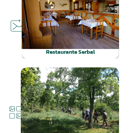
DÓNDE
COMER
Restaurante Serbal
QUÉ
HACER