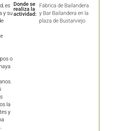
Donde se
d, es
Fábrica de Bailandera
realiza la
a y su
y Bar Bailandera en la
actividad:
de
plaza de Bustarviejo
de
upos o
 haya
i
anos.
i
as
os la
tes y
na
.