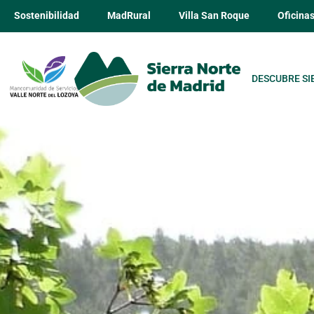
Sostenibilidad
MadRural
Villa San Roque
Oficina
DESCUBRE SI
Cerveza arte
cata