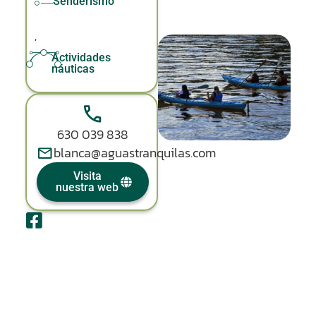
Senderismo
,
Actividades
náuticas
630 039 838
blanca@aguastranquilas.com
Visita
nuestra web