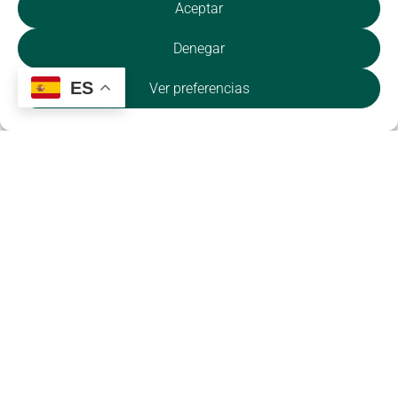
Aceptar
Denegar
ES
Ver preferencias
Vuelo en
Piragüismo en
parapente
Cervera de
biplaza (tándem)
Buitrago
Alquiler de
Paddle Surf
paddle surf en el