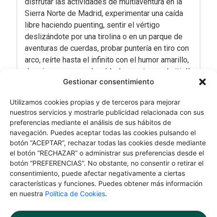
disfrutar las actividades de multiaventura en la
Sierra Norte de Madrid, experimentar una caída
libre haciendo puenting, sentir el vértigo
deslizándote por una tirolina o en un parque de
aventuras de cuerdas, probar puntería en tiro con
arco, reírte hasta el infinito con el humor amarillo,
dormir en casas en los árboles…este es el sitio!!
Gestionar consentimiento
Toda una combinación de desafíos para disfrutar
de los deportes de aventura de la mano de guías
Utilizamos cookies propias y de terceros para mejorar
y empresas especializadas que ofrecen calidad,
nuestros servicios y mostrarle publicidad relacionada con sus
seguridad. No te lo pienses más y disfruta de
preferencias mediante el análisis de sus hábitos de
experiencia inolvidable te esperan en la Sierra
navegación. Puedes aceptar todas las cookies pulsando el
Norte de Madrid.
botón “ACEPTAR”, rechazar todas las cookies desde mediante
Las actividades de multiaventura están pensadas
el botón “RECHAZAR” o administrar sus preferencias desde el
botón “PREFERENCIAS”. No obstante, no consentir o retirar el
para que disfrutes con familia, con amigos o con
consentimiento, puede afectar negativamente a ciertas
quien tú quieras. ¡Hay sitio para todos!
características y funciones. Puedes obtener más información
en nuestra
Política de Cookies
.
Nuestro planes para aventureros