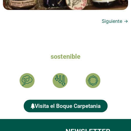
Siguiente
→
Queremos un turismo
sostenible
Ayúdanos a plantar el BOSQUE CARPETANIA y compensar
tu HUELLA DE CARBONO
Calcula
Reduce
Compensa
Visita el Boque Carpetania