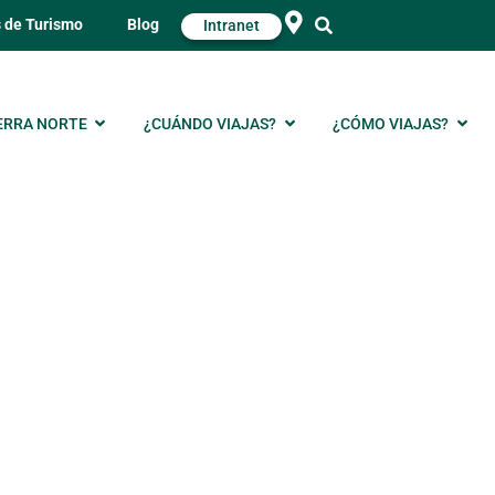
s de Turismo
Blog
Intranet
ERRA NORTE
¿CUÁNDO VIAJAS?
¿CÓMO VIAJAS?
 invierno:
rutas y cascadas