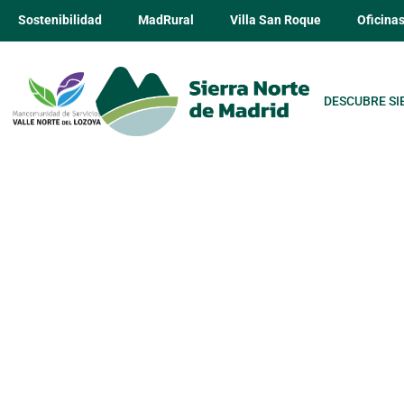
Sostenibilidad
MadRural
Villa San Roque
Oficina
DESCUBRE SI
Rascafría en
monasterio, 