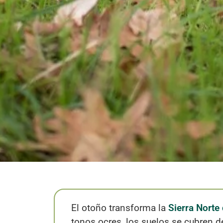
El otoño transforma la
Sierra Norte
tonos ocres, los suelos se cubren d