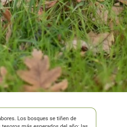
abores. Los bosques se tiñen de
os tesoros más esperados del año: las