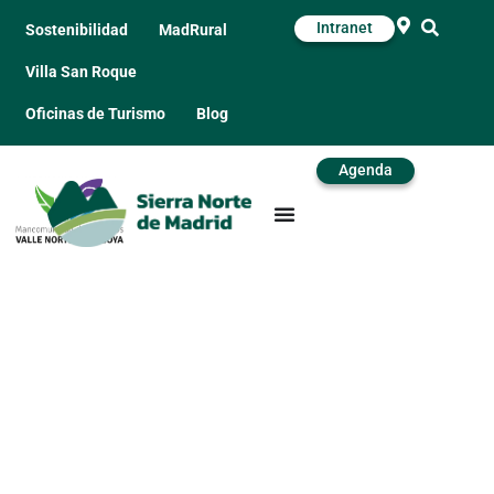
Intranet
Sostenibilidad
MadRural
Villa San Roque
Oficinas de Turismo
Blog
Agenda
Senderismo y
bicicleta en
Bustarviejo