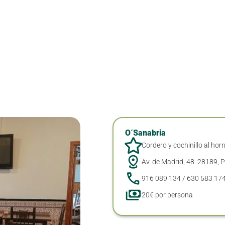
O´Sanabria
Cordero y cochinillo al hor
Av. de Madrid, 48. 28189, 
916 089 134 / 630 583 17
20€ por persona