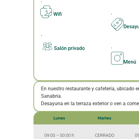
,
Wifi
Desay
,
,
Salón privado
Menú
En nuestro restaurante y cafetería, ubicado e
Sanabria.
Desayuna en la terraza exterior o ven a come
Lunes
Martes
09:00 – 00:00 h
CERRADO
09