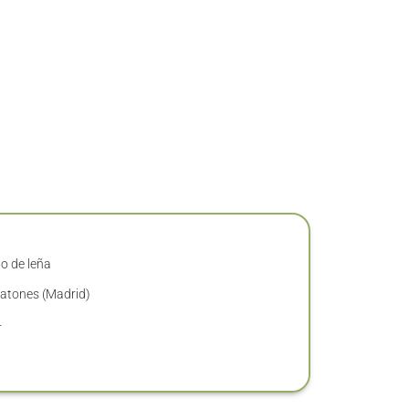
no de leña
Patones (Madrid)
4