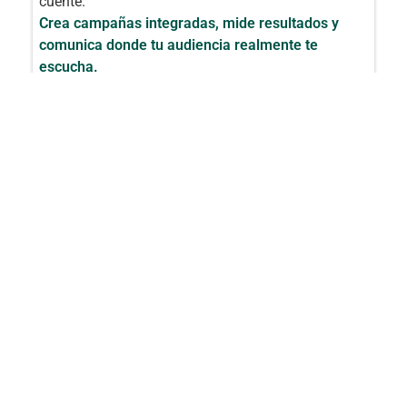
cuente.
Crea campañas integradas, mide resultados y
comunica donde tu audiencia realmente te
escucha.
OBJETIVOS
A diseñar campañas de marketing integrales
desde cero.
A utilizar múltiples canales de comunicación
de forma coherente: web, redes, email,
publicidad y presencial.
A crear contenidos adaptados al canal y al
público objetivo.
A definir KPIs, analizar resultados y optimizar
tus acciones para mayor impacto.
CONTENIDOS
Introducción al Marketing Multicanal
Conceptos básicos y ventajas del
marketing multicanal