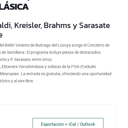
LÁSICA
ldi, Kreisler, Brahms y Sarasate
e
a del Belén Viviente de Buitrago del Lozoya acoge el Concierto de
 de Santillana. El programa incluye piezas de destacados
hms y P. Sarasate, entre otros.
, Elizaveta Yaroshinskaia y solistas de la FIVA (Fatkulin
éi Mesropian. La entrada es gratuita, ofreciendo una oportunidad
rico y al aire libre.
Exportación + iCal / Outlook