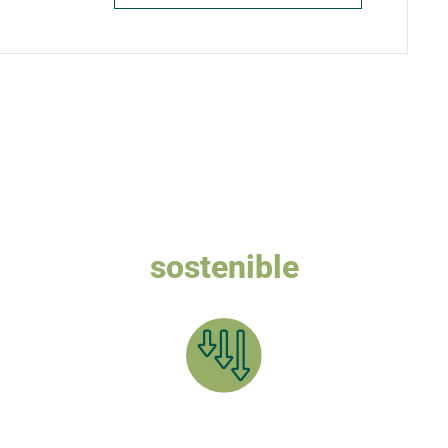
Queremos un turismo
sostenible
a plantar el BOSQUE CARPETANIA y compensar tu HUELLA 
Reduce