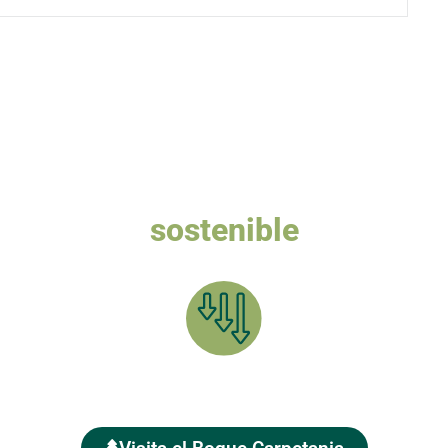
Queremos un turismo
sostenible
a plantar el BOSQUE CARPETANIA y compensar tu HUELLA 
Reduce