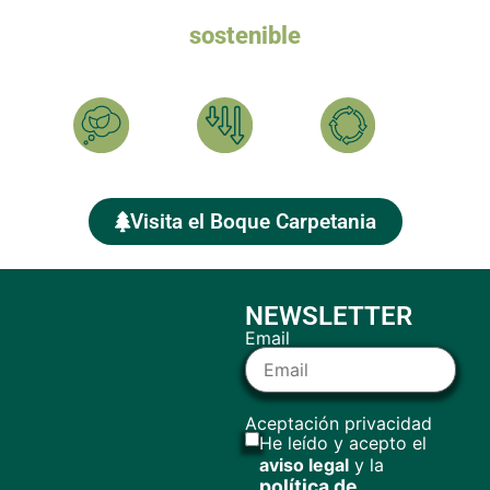
Queremos un turismo
sostenible
Ayúdanos a plantar el BOSQUE CARPETANIA y compensar
tu HUELLA DE CARBONO
Calcula
Reduce
Compensa
Visita el Boque Carpetania
NEWSLETTER
Email
Aceptación privacidad
He leído y acepto el
aviso legal
y la
política de