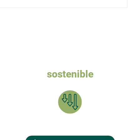
Queremos un turismo
sostenible
a plantar el BOSQUE CARPETANIA y compensar tu HUELLA 
Reduce