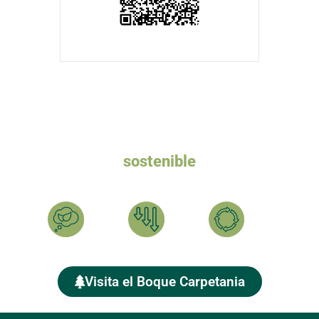
Queremos un turismo
sostenible
Ayúdanos a plantar el BOSQUE CARPETANIA y compensar
tu HUELLA DE CARBONO
Calcula
Reduce
Compensa
Visita el Boque Carpetania