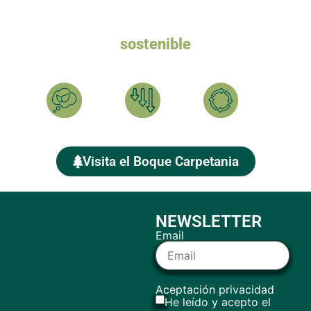
Queremos un turismo
sostenible
Ayúdanos a plantar el BOSQUE CARPETANIA y compensar
tu HUELLA DE CARBONO
Calcula
Reduce
Compensa
Visita el Boque Carpetania
NEWSLETTER
Email
Aceptación privacidad
He leído y acepto el