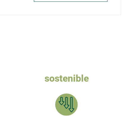
Queremos un turismo
sostenible
a plantar el BOSQUE CARPETANIA y compensar tu HUELLA 
Reduce