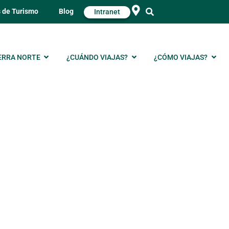
s de Turismo
Blog
Intranet
ERRA NORTE
¿CUÁNDO VIAJAS?
¿CÓMO VIAJAS?
 huerto