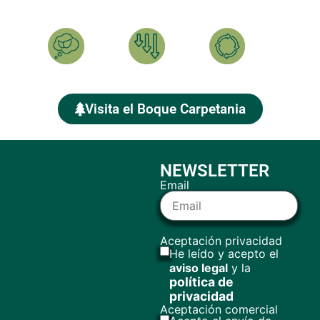
Ayúdanos a plantar el BOSQUE CARPETANIA y compensar
tu HUELLA DE CARBONO
Calcula
Reduce
Compensa
Visita el Boque Carpetania
NEWSLETTER
Email
Aceptación privacidad
He leído y acepto el
aviso legal
y la
política de
privacidad
Aceptación comercial